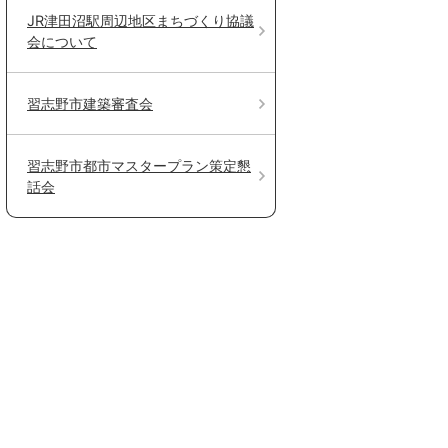
JR津田沼駅周辺地区まちづくり協議
会について
習志野市建築審査会
習志野市都市マスタープラン策定懇
話会