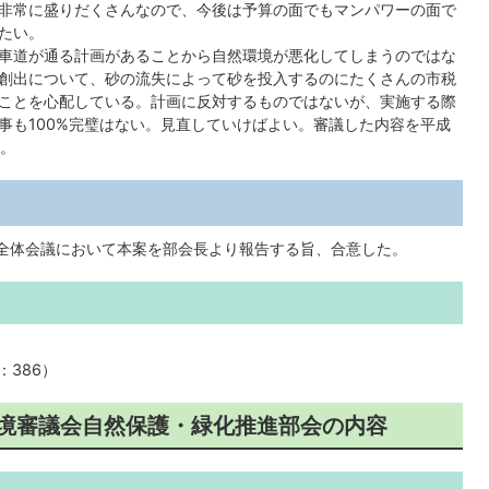
非常に盛りだくさんなので、今後は予算の面でもマンパワーの面で
たい。
車道が通る計画があることから自然環境が悪化してしまうのではな
創出について、砂の流失によって砂を投入するのにたくさんの市税
ことを心配している。計画に反対するものではないが、実施する際
事も100%完璧はない。見直していけばよい。審議した内容を平成
い。
全体会議において本案を部会長より報告する旨、合意した。
：386）
環境審議会自然保護・緑化推進部会の内容