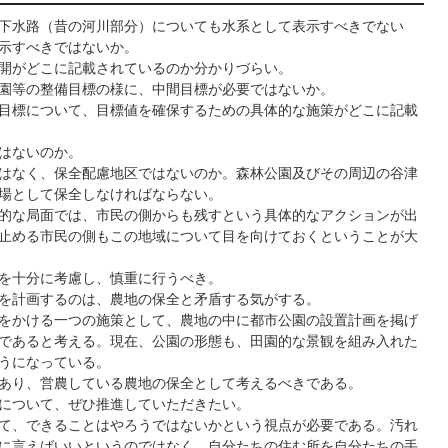
下水路（昔の河川部分）についても水系として表示すべきでない
示すべきではないか。
開がどこに記載されているのか分かりづらい。
園等の整備目標の様に、中間目標が必要ではないか。
目標について、目標値を確保するための具体的な施策がどこに記載
はないのか。
はなく、保全配慮地区ではないのか。森林公園及びその周辺の谷津
場として保全しなければならない。
的な局面では、市民の側からも残すという具体的なアクションが出
止める市民の側もこの地域について目を向けておくということが大
を十分に考慮し、慎重に行うべき。
を計画するのは、農地の保全と矛盾する気がする。
をかける一つの施策として、農地の中に都市公園の設置計画を掲げ
であると考える。現在、公園の形態も、田園的な景観を組み入れた
うになっている。
あり、営農している農地の保全として考えるべきである。
について、ぜひ推進していただきたい。
て、できることはやろうではないかという視点が必要である。汚れ
に言えばいいというのではなく、自分たちの住む所を自分たちの手