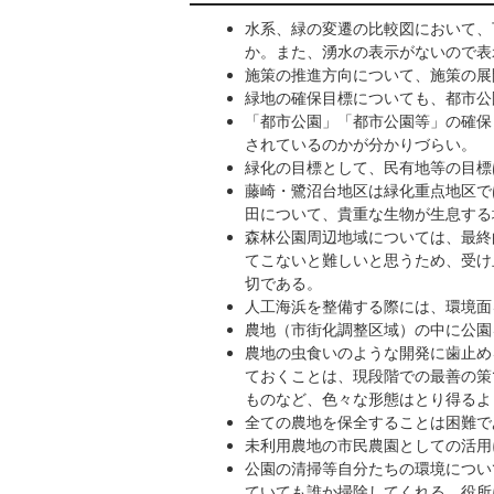
水系、緑の変遷の比較図において、
か。また、湧水の表示がないので表
施策の推進方向について、施策の展
緑地の確保目標についても、都市公
「都市公園」「都市公園等」の確保
されているのかが分かりづらい。
緑化の目標として、民有地等の目標
藤崎・鷺沼台地区は緑化重点地区で
田について、貴重な生物が生息する
森林公園周辺地域については、最終
てこないと難しいと思うため、受け
切である。
人工海浜を整備する際には、環境面
農地（市街化調整区域）の中に公園
農地の虫食いのような開発に歯止め
ておくことは、現段階での最善の策
ものなど、色々な形態はとり得るよ
全ての農地を保全することは困難で
未利用農地の市民農園としての活用
公園の清掃等自分たちの環境につい
ていても誰か掃除してくれる、役所