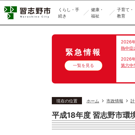
くらし・手
健康・
子育て・
続き
福祉
教育
2026
熱中症
緊急情報
2026
一覧を見る
第六中
現在の位置
ホーム
市政情報
計
平成18年度 習志野市