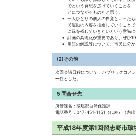
でという発想を広げていくことを、
とにつながるものだと思う。
一人ひとりの個人の自覚といったも
民運動の内容を推進していくことで
に緑を残していきたいという意識に
計画の具現化が重要であり、ぜひ1
用語の解説等について、市民に分か
(2)その他
次回会議日程について：パブリックコメン
一任とした。
5 問合せ先
所管課名：環境部自然保護課
電話番号：047-451-1151（代表）（内線
平成18年度第1回習志野市