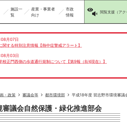
施設一
産業・事業者
市政
閲覧支援（アク
覧
向け
情報
年08月07日
に関する特別注意情報【熱中症警戒アラート】
年08月03日
学校正門西側の歩道通行規制について【第9報（8/4現在）】
画・政策
審議会等
都市環境部
平成18年度 習志野市環境審
環境審議会自然保護・緑化推進部会