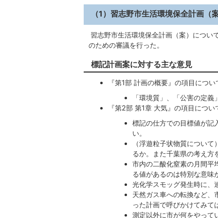
（1）習志野市生活環境保全計画（
習志野市生活環境保全計画（案）につい
のための審議を行った。
標記計画案に対する主な意見
『第1部 計画の概要』の項目につい
「環境質」、「公害の定義
『第2部 第1章 大気』の項目につい
標記の仕方での目標値が記
い。
（浮遊粒子状物質について
るか。また千葉県の考え方
市内の二酸化窒素の月間平
る値があるのは特別な意味
光化学スモッグ発生時に、
天然ガス車への転換など、
った計画で呼びかけてみて
測定以外に市が何をやって