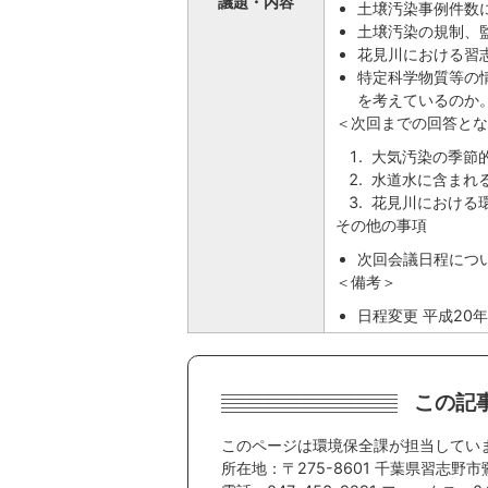
議題・内容
土壌汚染事例件数
土壌汚染の規制、
花見川における習
特定科学物質等の
を考えているのか
＜次回までの回答とな
大気汚染の季節
水道水に含まれ
花見川における
その他の事項
次回会議日程につい
＜備考＞
日程変更 平成20年
この記
このページは環境保全課が担当してい
所在地：〒275-8601 千葉県習志野市