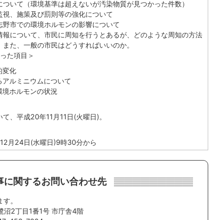
について（環境基準は超えないが汚染物質が見つかった件数）
監視、施策及び罰則等の強化について
志野市での環境ホルモンの影響について
情報について、市民に周知を行うとあるが、どのような周知の方法
。また、一般の市民はどうすればいいのか。
った項目＞
的変化
るアルミニウムについて
環境ホルモンの状況
て、平成20年11月11日(火曜日)。
12月24日(水曜日)9時30分から
事に関するお問い合わせ先
ます。
鷺沼2丁目1番1号 市庁舎4階