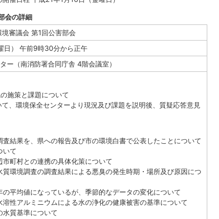
害部会の詳細
環境審議会 第1回公害部会
金曜日） 午前9時30分から正午
ター（南消防署合同庁舎 4階会議室）
境の施策と課題について
いて、環境保全センターより現況及び課題を説明後、質疑応答意見
調査結果を、県への報告及び市の環境白書で公表したことについて
ついて
辺市町村との連携の具体化策について
水質環境調査の調査結果による悪臭の発生時期・場所及び原因につ
年の平均値になっているが、季節的なデータの変化について
水溶性アルミニウムによる水の浄化の健康被害の基準について
の水質基準について