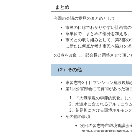
まとめ
今回の会議の意見のまとめとして
市民の目線でわかりやすい計画書の
章単位で、まとめの部分を加える。
市民との取り組みとして、第3部の
に新たに何点か考え市民へ協力を求
の3点を改良し、部会長と調整させて頂い
（2）その他
東習志野2丁目マンション建設現場
第1回公害部会にて質問があった項
『大気環境の季節的変化』に
水道水に含まれるアルミニウ
花見川における環境ホルモン
その他の事項
次回の習志野市環境審議会
第2回習志野市環境審議会の