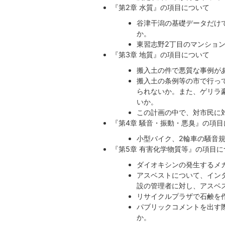
『第2章 水質』の項目について
谷津干潟の基礎データだけ
か。
東習志野2丁目のマンショ
『第3章 地質』の項目について
搬入土の件で悪質な事例が
搬入土の条例等の市で行っ
られないか。また、ゲリラ
いか。
この計画の中で、対市民に
『第4章 騒音・振動・悪臭』の項
小型バイク、2輪車の騒音
『第5章 有害化学物質等』の項目に
ダイオキシンの発生するメ
アスベストについて、イン
設の管理者に対し、アスベ
リサイクルプラザで石鹸を
パブリックコメントを出す
か。