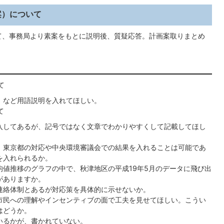
案）について
て、事務局より素案をもとに説明後、質疑応答。計画案取りまとめ
て
」など用語説明を入れてほしい。
て
入してあるが、記号ではなく文章でわかりやすくして記載してほし
）東京都の対応や中央環境審議会での結果を入れることは可能であ
を入れられるか。
均値推移のグラフの中で、秋津地区の平成19年5月のデータに飛び出
がありますか。
連絡体制とあるが対応策を具体的に示せないか。
市民への理解やインセンティブの面で工夫を見せてほしい。こうい
はどうか。
いるかが、書かれていない。