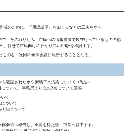
作成のために、『用語説明』を加えるなどの工夫をする。
中で、その取り組み、市民への情報提供で現在行っているものの他
め、併せて市民向けのわかり易いPR版を検討する。
たものを、次回の全体会議に報告することとなる。
から確認されたホウ素地下水汚染について（報告）
目について、事務局より次の3点について回答
ついて
ムについて
の状況について
全体会議へ報告し、承認を得た後、市長へ答申する。
開催日程 平成21年1月16日（金曜日）