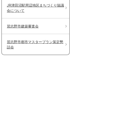
JR津田沼駅周辺地区まちづくり協議
会について
習志野市建築審査会
習志野市都市マスタープラン策定懇
話会