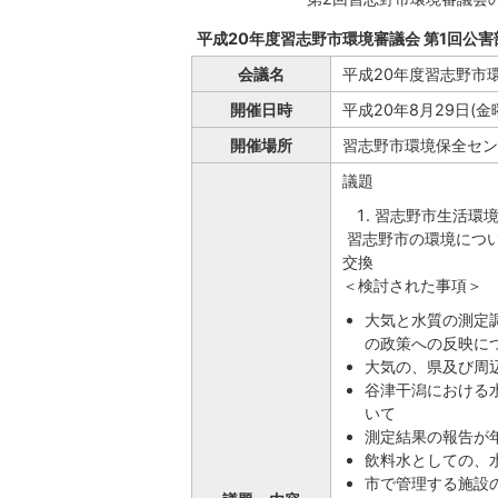
平成20年度習志野市環境審議会 第1回公
会議名
平成20年度習志野市
開催日時
平成20年8月29日(
開催場所
習志野市環境保全セン
議題
習志野市生活環
習志野市の環境につ
交換
＜検討された事項＞
大気と水質の測定
の政策への反映に
大気の、県及び周
谷津干潟における
いて
測定結果の報告が
飲料水としての、
市で管理する施設