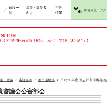
施設一
産業・事業者
市政
閲覧支援（アク
覧
向け
情報
年08月03日
学校正門西側の歩道通行規制について【第9報（8/4現在）】
画・政策
審議会等
都市環境部
平成20年度 習志野市環境審議
環境審議会公害部会