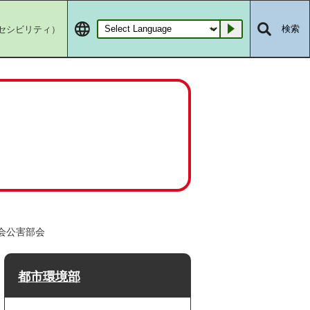
セシビリティ）
検索
Go
会公害部会
都市環境部