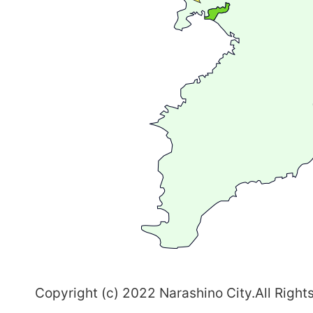
が
広
が
る
ま
ち
習
志
野
～
Copyright (c) 2022 Narashino City.All Right