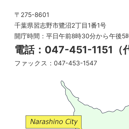
Narashino
〒275-8601
City
千葉県習志野市鷺沼2丁目1番1号
～
開庁時間：平日午前8時30分から午後
多
電話：047-451-1151
彩
ファックス：047-453-1547
で
豊
か
な
交
流