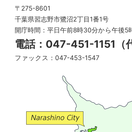
Narashino
〒275-8601
City
千葉県習志野市鷺沼2丁目1番1号
～
開庁時間：平日午前8時30分から午後
多
電話：047-451-1151
彩
ファックス：047-453-1547
で
豊
か
な
交
流