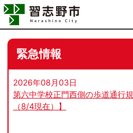
緊急情報
2026年08月03日
第六中学校正門西側の歩道通行規
（8/4現在）】