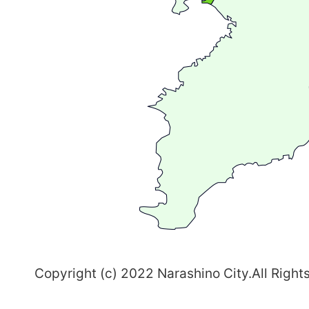
が
広
が
る
ま
ち
習
志
野
～
Copyright (c) 2022 Narashino City.All Right