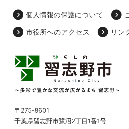
個人情報の保護について
市役所へのアクセス
リン
習
志
野
市
Narashino
〒275-8601
City
千葉県習志野市鷺沼2丁目1番1号