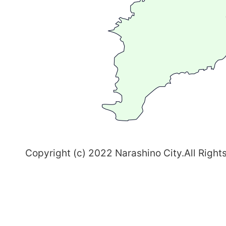
る
ま
ち
習
志
野
～
Copyright (c) 2022 Narashino City.All Right