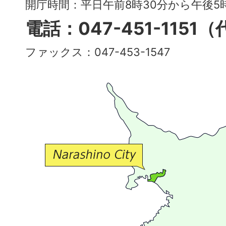
～
開庁時間：平日午前8時30分から午後
多
電話：047-451-1151
彩
ファックス：047-453-1547
で
豊
か
な
交
流
が
広
が