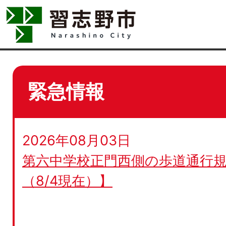
緊急情報
2026年08月03日
第六中学校正門西側の歩道通行規
（8/4現在）】