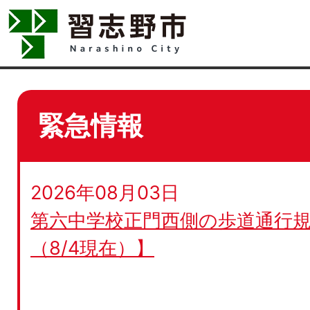
緊急情報
2026年08月03日
第六中学校正門西側の歩道通行規
（8/4現在）】