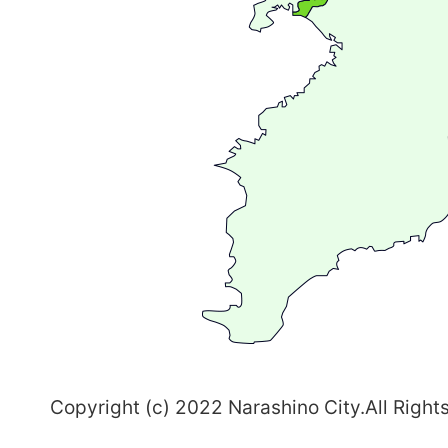
が
広
が
る
ま
ち
習
志
野
～
Copyright (c) 2022 Narashino City.All Right