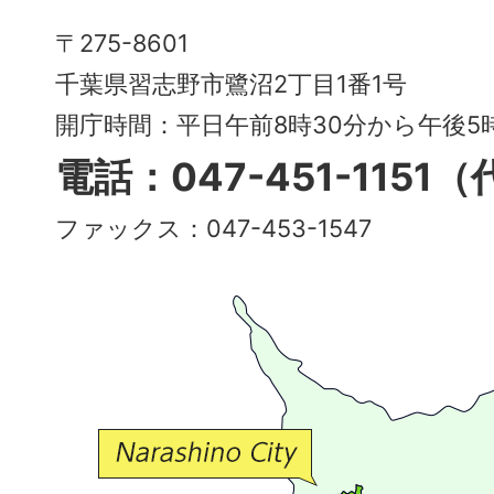
Narashino
〒275-8601
City
千葉県習志野市鷺沼2丁目1番1号
～
開庁時間：平日午前8時30分から午後
多
電話：047-451-1151
彩
ファックス：047-453-1547
で
豊
か
な
交
流