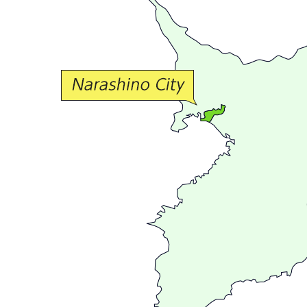
か
な
交
流
が
広
が
る
ま
ち
習