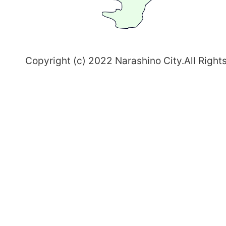
志
野
～
Copyright (c) 2022 Narashino City.All Right