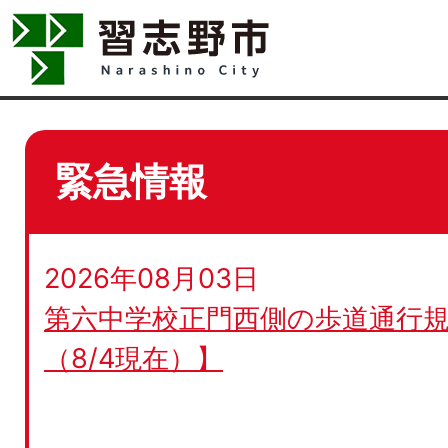
緊急情報
2026年08月03日
第六中学校正門西側の歩道通行規
（8/4現在）】