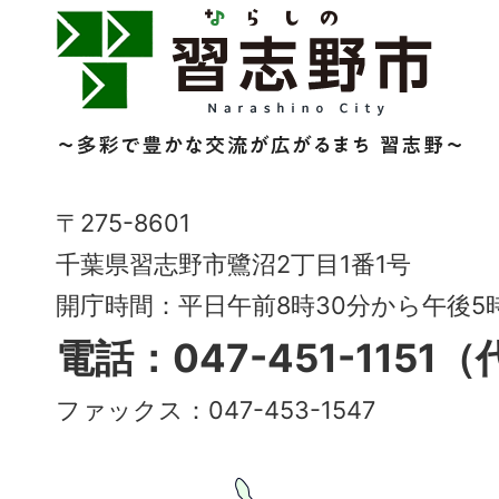
習
志
野
市
Narashino
〒275-8601
City
千葉県習志野市鷺沼2丁目1番1号
～
開庁時間：平日午前8時30分から午後
多
電話：047-451-1151
彩
ファックス：047-453-1547
で
豊