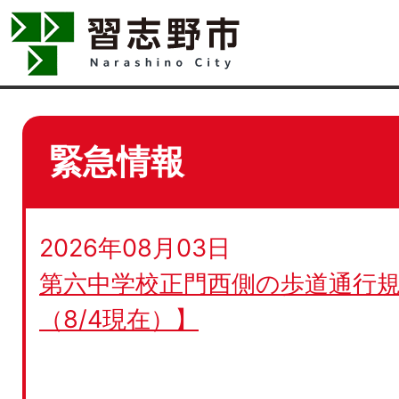
緊急情報
2026年08月03日
第六中学校正門西側の歩道通行規
（8/4現在）】