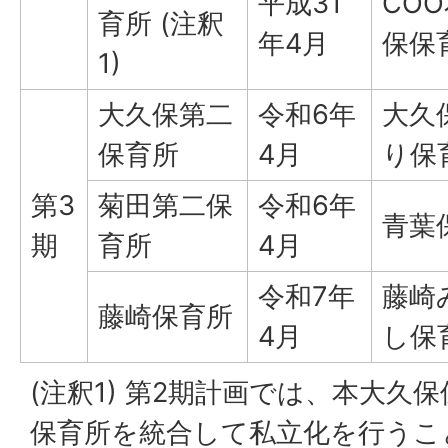
平成31
CO
育所 (注釈
年4月
保保
1)
大久保第二
令和6年
大久
保育所
4月
り保
第3
菊田第二保
令和6年
青葉
期
育所
4月
令和7年
藤崎
藤崎保育所
4月
し保
(注釈1) 第2期計画では、本大久
保育所を統合して私立化を行うこ