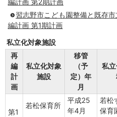
編計画 第2期計画
習志野市こども園整備と既存市
編計画 第1期計画
私立化対象施設
再
移管
編
私立化対象
（予
私立
計
施設
定）年
画
月
平成25
若松
若松保育所
年4月
保育
第1