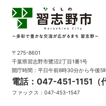
習
志
野
市
Narashino
〒275-8601
City
千葉県習志野市鷺沼2丁目1番1号
～
開庁時間：平日午前8時30分から午後
多
電話：047-451-1151
彩
ファックス：047-453-1547
で