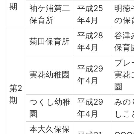
期
袖ケ浦第二
平成25
明徳
保育所
年4月
の保
平成28
谷津
菊田保育所
年4月
保育
ブレ
平成29
実花幼稚園
実花
年4月
園
第2
期
つくし幼稚
平成29
みの
園
年4月
しこ
本大久保保