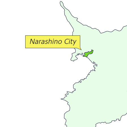
豊
か
な
交
流
が
広
が
る
ま
ち
習