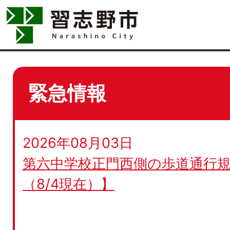
緊急情報
2026年08月03日
第六中学校正門西側の歩道通行規
（8/4現在）】