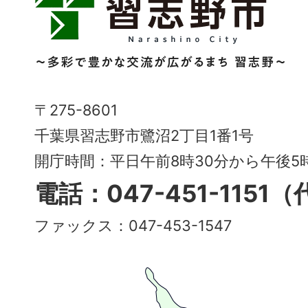
志
野
市
Narashino
〒275-8601
City
千葉県習志野市鷺沼2丁目1番1号
～
開庁時間：平日午前8時30分から午後
多
電話：047-451-1151
彩
ファックス：047-453-1547
で
豊
か