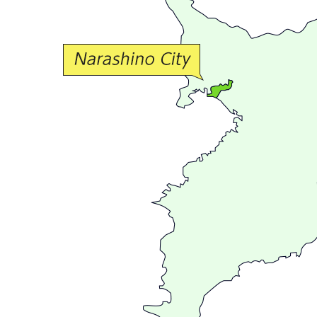
な
交
流
が
広
が
る
ま
ち
習
志