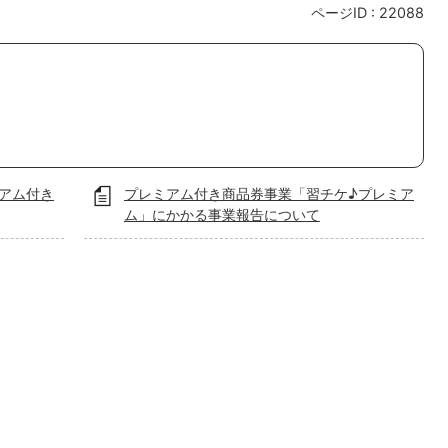
ページID :
22088
アム付き
プレミアム付き商品券事業「習チケ♪プレミア
ム」にかかる事業報告について