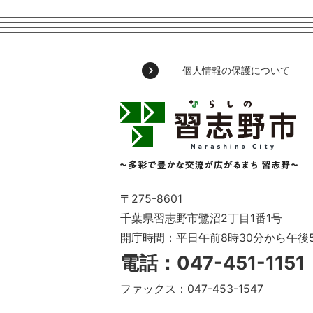
個人情報の保護について
習
志
野
市
Narashino
City
～
〒275-8601
多
千葉県習志野市鷺沼2丁目1番1号
彩
開庁時間：平日午前8時30分から午後
で
豊
電話：047-451-115
か
な
ファックス：047-453-1547
交
流