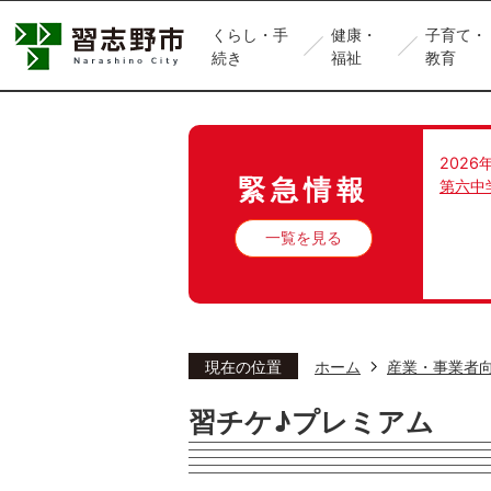
くらし・手
健康・
子育て・
続き
福祉
教育
2026
緊急情報
第六中
一覧を見る
現在の位置
ホーム
産業・事業者
習チケ♪プレミアム