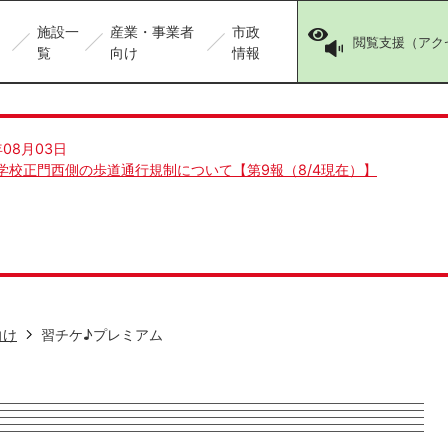
施設一
産業・事業者
市政
閲覧支援（アク
覧
向け
情報
年08月03日
学校正門西側の歩道通行規制について【第9報（8/4現在）】
向け
習チケ♪プレミアム