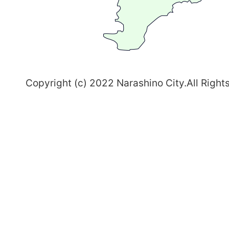
習
志
野
～
Copyright (c) 2022 Narashino City.All Right