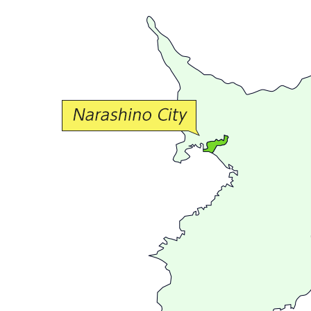
豊
か
な
交
流
が
広
が
る
ま
ち