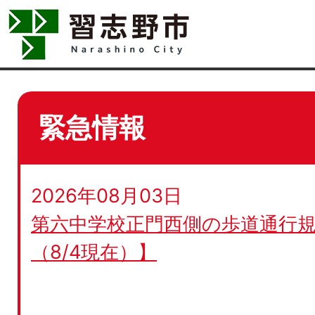
緊急情報
2026年08月03日
第六中学校正門西側の歩道通行規
（8/4現在）】