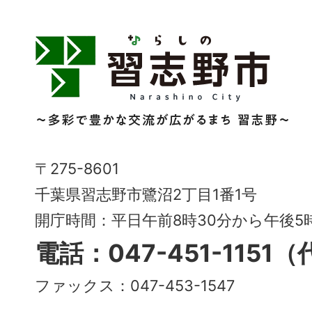
習
志
野
市
Narashino
〒275-8601
City
千葉県習志野市鷺沼2丁目1番1号
～
開庁時間：平日午前8時30分から午後
多
電話：047-451-1151
彩
ファックス：047-453-1547
で