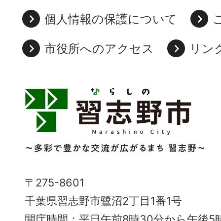
個人情報の保護について
市役所へのアクセス
リン
習
志
野
市
Narashino
〒275-8601
City
千葉県習志野市鷺沼2丁目1番1号
～
開庁時間：平日午前8時30分から午後