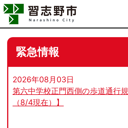
緊急情報
2026年08月03日
第六中学校正門西側の歩道通行規
（8/4現在）】