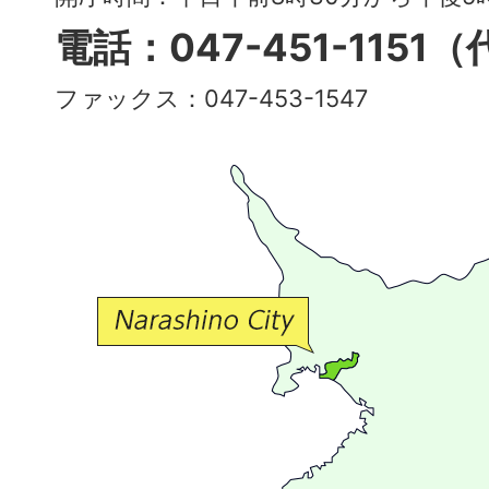
多
電話：047-451-1151
彩
ファックス：047-453-1547
で
豊
か
な
交
流
が
広
が