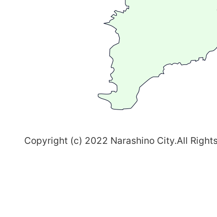
る
ま
ち
習
志
野
～
Copyright (c) 2022 Narashino City.All Right