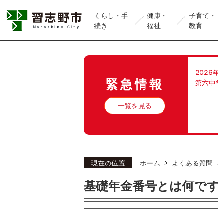
くらし・手
健康・
子育て・
続き
福祉
教育
2026
緊急情報
第六中
一覧を見る
現在の位置
ホーム
よくある質問
基礎年金番号とは何で