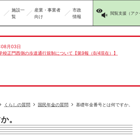
施設一
産業・事業者
市政
閲覧支援（アク
覧
向け
情報
年08月03日
学校正門西側の歩道通行規制について【第9報（8/4現在）】
くらしの質問
国民年金の質問
基礎年金番号とは何ですか。
すか。