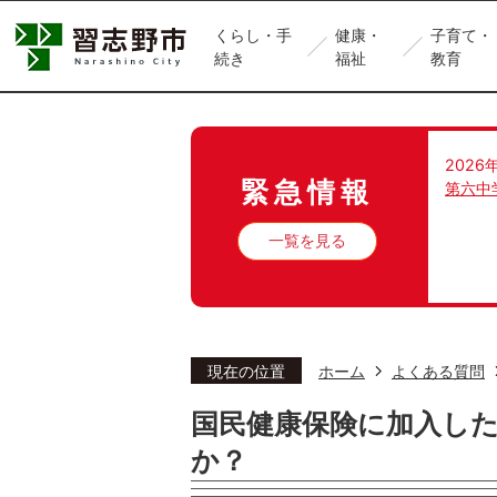
くらし・手
健康・
子育て・
続き
福祉
教育
2026
緊急情報
第六中
一覧を見る
現在の位置
ホーム
よくある質問
国民健康保険に加入し
か？