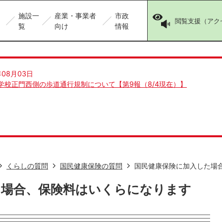
施設一
産業・事業者
市政
閲覧支援（アク
覧
向け
情報
年08月03日
学校正門西側の歩道通行規制について【第9報（8/4現在）】
くらしの質問
国民健康保険の質問
国民健康保険に加入した場
た場合、保険料はいくらになります