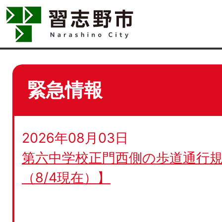
緊急情報
2026年08月03日
第六中学校正門西側の歩道通行規
（8/4現在）】