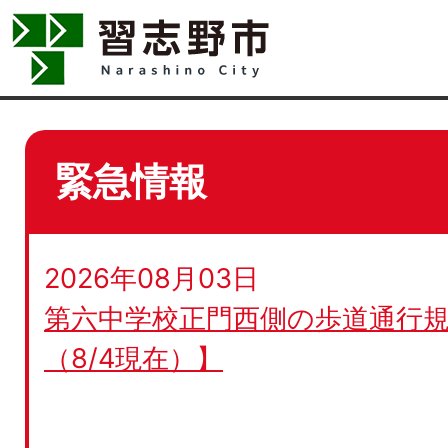
緊急情報
2026年08月03日
第六中学校正門西側の歩道通行規
（8/4現在）】