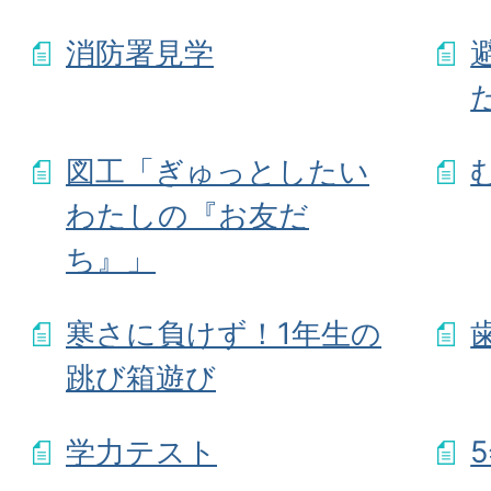
消防署見学
図工「ぎゅっとしたい
わたしの『お友だ
ち』」
寒さに負けず！1年生の
跳び箱遊び
学力テスト