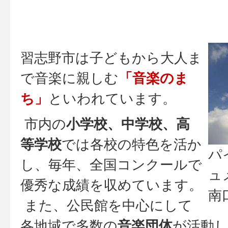
習志野市は子どもから大人ま
で音楽に親しむ
「音楽のま
ち」
といわれています。
市内の
小学校、中学校、高
等学校
では各校の特色を活か
パ
し、毎年、全国コンクールで
ュ
優秀な成績を収めています。
南
また、公民館を中心にして
各地域で多数の
音楽団体
が活動