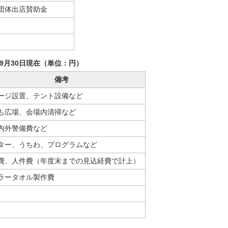
団体出店賛助金
9月30日現在（単位：円）
備考
ージ設置、テント設備など
も広場、会場内清掃など
内外警備費など
ター、うちわ、プログラムなど
費、人件費（年度末までの見込経費で計上）
ラータオル製作費