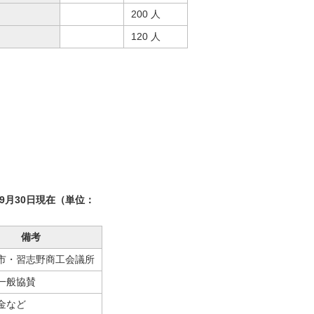
200 人
120 人
9月30日現在（単位：
備考
市・習志野商工会議所
一般協賛
金など