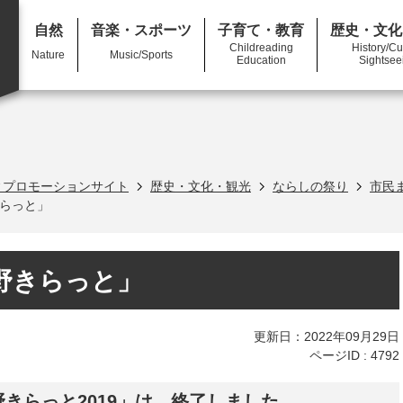
自然
音楽
・スポーツ
子育て
・教育
歴史・文化
Childreading
History/Cu
Nature
Music/Sports
Education
Sightsee
ィプロモーションサイト
歴史・文化・観光
ならしの祭り
市民
らっと」
野きらっと」
更新日：2022年09月29日
ページID :
4792
野きらっと2019」は、終了しました。