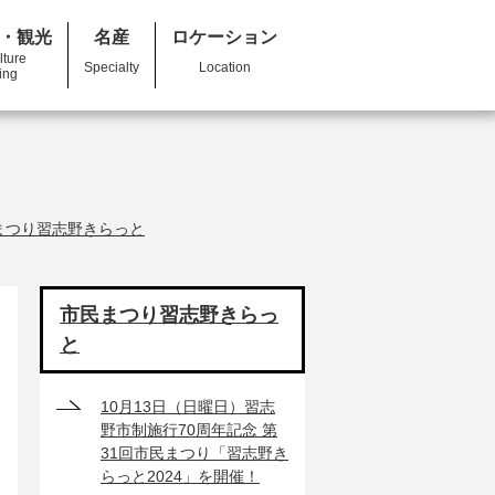
・観光
名産
ロケーション
lture
Specialty
Location
ing
まつり習志野きらっと
市民まつり習志野きらっ
と
10月13日（日曜日）習志
野市制施行70周年記念 第
31回市民まつり「習志野き
らっと2024」を開催！