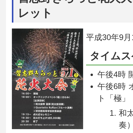
レット
平成30年9
タイムス
午後4時 
午後6時
ト「極」
和
奏