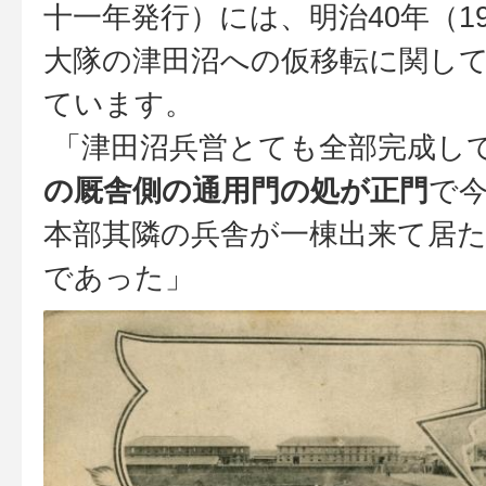
十一年発行）には、明治40年（19
大隊の津田沼への仮移転に関し
ています。
「津田沼兵営とても全部完成し
の厩舎側の通用門の処が正門
で
本部其隣の兵舎が一棟出来て居
であった」