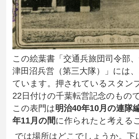
この絵葉書「交通兵旅団司令部、
津田沼兵営（第三大隊）」には
ています。押されているスタンプ
22日付けの千葉転営記念のもの
この表門は
明治40年10月の連隊
年11月の間
に作られたと考える
では場所はどこでしょうか。下