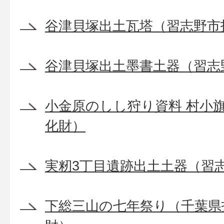
谷津貝塚出土瓦塔（習志野市
谷津貝塚出土墨書土器（習志
小金原のしし狩り資料 村小
化財）
実籾3丁目遺跡出土土器（習
下総三山の七年祭り（千葉県