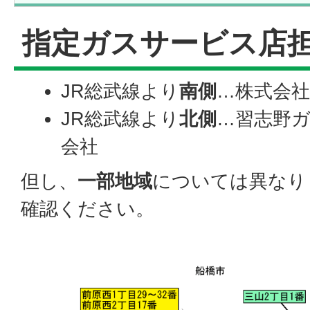
指定ガスサービス店
JR総武線より
南側
…株式会
JR総武線より
北側
…習志野
会社
但し、
一部地域
については異なり
確認ください。