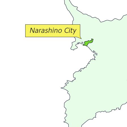
か
な
交
流
が
広
が
る
ま
ち
習
志