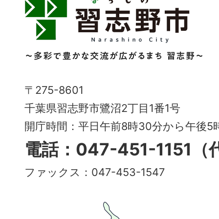
習
志
野
市
Narashino
〒275-8601
City
千葉県習志野市鷺沼2丁目1番1号
～
開庁時間：平日午前8時30分から午後
多
電話：047-451-1151
彩
ファックス：047-453-1547
で
豊