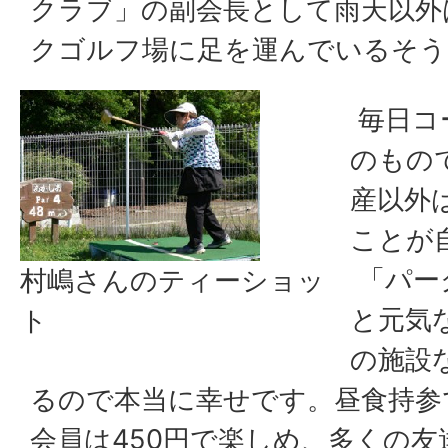
クラブ」の副会長として雨天以外
クゴルフ場に足を運んでいるそう
毎日コ
のもの
産以外
ことが
「パー
村嶋さんのティーショッ
と元気
ト
の施設
るので本当に幸せです。昼食持参
会員は450円で楽しめ、多くの