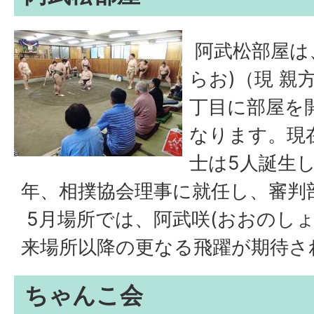
阿武松部屋は
らお)（現 親
丁目に部屋を
なります。現
士は5人誕生
年、相撲協会理事に就任し、審判
5月場所では、阿武咲(おおのしょ
来場所以降の更なる飛躍が期待さ
ちゃんこ会