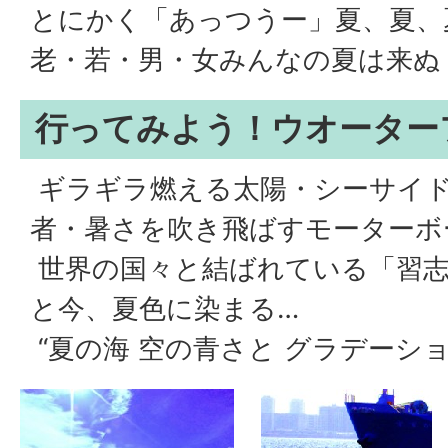
とにかく「あっつうー」夏、夏、
老・若・男・女みんなの夏は来ぬ
行ってみよう！ウオーター
ギラギラ燃える太陽・シーサイ
者・暑さを吹き飛ばすモーターボ
世界の国々と結ばれている「習志
と今、夏色に染まる…
“夏の海 空の青さと グラデーショ