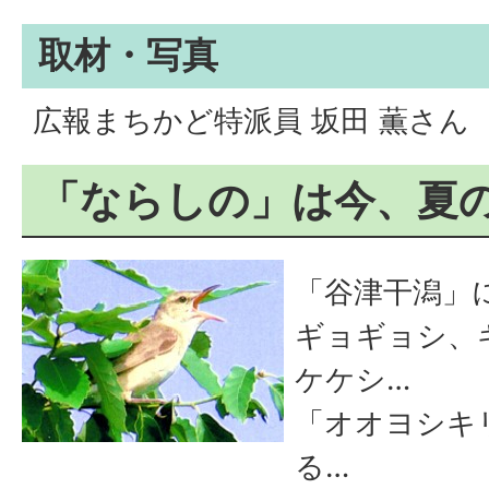
取材・写真
広報まちかど特派員 坂田 薫さん
「ならしの」は今、夏
「谷津干潟」
ギョギョシ、
ケケシ…
「オオヨシキ
る…